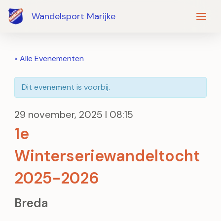
Ga
Wandelsport Marijke
naar
de
inhoud
« Alle Evenementen
Dit evenement is voorbij.
29 november, 2025 I 08:15
1e
Winterseriewandeltocht
2025-2026
Breda