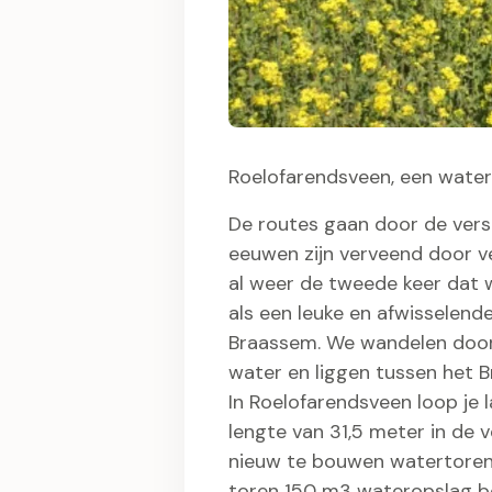
Roelofarendsveen, een water
De routes gaan door de vers
eeuwen zijn verveend door v
al weer de tweede keer dat 
als een leuke en afwisselen
Braassem. We wandelen door
water en liggen tussen het 
In Roelofarendsveen loop je
lengte van 31,5 meter in de v
nieuw te bouwen watertoren.
toren 150 m3 wateropslag b