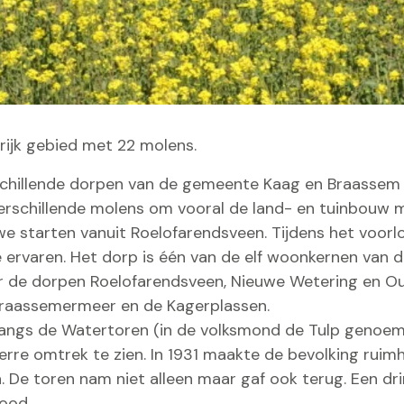
rijk gebied met 22 molens.
chillende dorpen van de gemeente Kaag en Braassem di
erschillende molens om vooral de land- en tuinbouw m
we starten vanuit Roelofarendsveen. Tijdens het voor
de ervaren. Het dorp is één van de elf woonkernen van
 de dorpen Roelofarendsveen, Nieuwe Wetering en Ou
Braassemermeer en de Kagerplassen.
 langs de Watertoren (in de volksmond de Tulp genoem
erre omtrek te zien. In 1931 maakte de bevolking ruimh
 De toren nam niet alleen maar gaf ook terug. Een dr
ood.