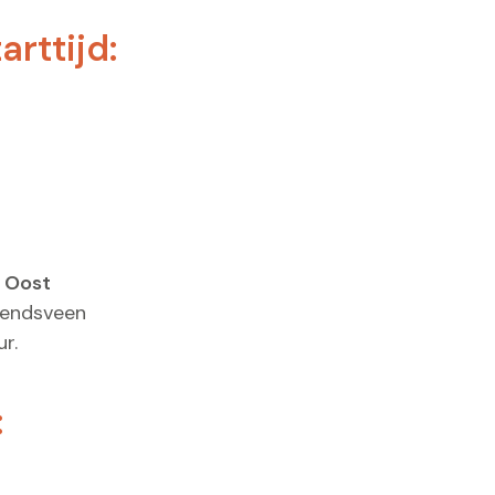
arttijd:
 Oost
rendsveen
r.
: