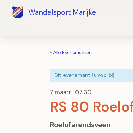
Ga
Wandelsport Marijke
naar
de
inhoud
« Alle Evenementen
Dit evenement is voorbij.
7 maart I 07:30
RS 80 Roelo
Roelofarendsveen