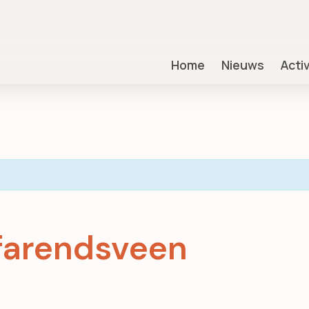
Home
Nieuws
Acti
farendsveen