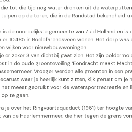
die tot die tijd nog water dronken uit de waterputten
 tulpen op de toren, die in de Randstad bekendheid kr
s de noordelijkste gemeente van Zuid Holland en is o
an er 10.485 in Roelofarendsveen wonen. Het dorp was
en wijken voor nieuwbouwwoningen.
 er zeker 3 van dichtbij gaat zien. Het zijn poldermol
post in de oude groenteveiling ‘Eendracht maakt Macht
aassemermeer. Vroeger werden alle groenten in een pr
orecarust waar je heerlijk kunt zitten, kijk gerust om je 
t het meest gebruikt voor de watersportrecreatie en l
 op te gaan.
ga je over het Ringvaartaquaduct (1961) ter hoogte v
t van de Haarlemmermeer, die hier tegen de grens vor