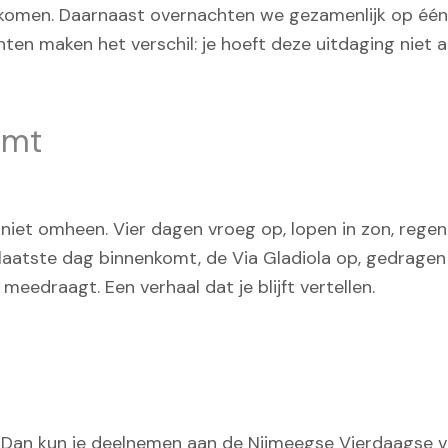
e komen. Daarnaast overnachten we gezamenlijk op één
en maken het verschil: je hoeft deze uitdaging niet al
omt
niet omheen. Vier dagen vroeg op, lopen in zon, regen 
e laatste dag binnenkomt, de Via Gladiola op, gedrage
e meedraagt. Een verhaal dat je blijft vertellen.
? Dan kun je deelnemen aan de Nijmeegse Vierdaagse v