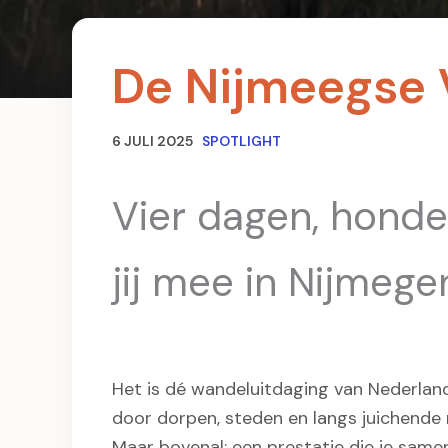
De Nijmeegse Vi
6 JULI 2025
SPOTLIGHT
Vier dagen, honde
jij mee in Nijmege
Het is dé wandeluitdaging van Nederland
door dorpen, steden en langs juichende 
Maar bovenal: een prestatie die je same