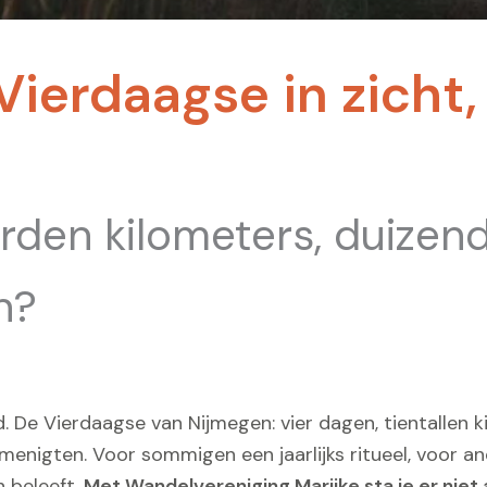
erdaagse in zicht, w
rden kilometers, duizen
n?
. De Vierdaagse van Nijmegen: vier dagen, tientallen 
menigten. Voor sommigen een jaarlijks ritueel, voor a
n beleeft.
Met Wandelvereniging Marijke sta je er niet 